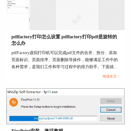
图5：相关设置
二、pdf文档去水印怎么弄
当然，对于文档原本就带有的水印，pdffactory pro
是无法进行去除的。解铃还须系铃人，如果这个
pdffactory打印怎么设置 pdffactory打印pdf是旋转的
PDF的水印是用Adobe Acrobat加上的，那么你用
怎么办
Adobe Acrobat的去水印功能，才能把水印去掉。
pdfFactory虚拟打印机可以完成pdf文件的合并、拆分、添加
页面标识、页面排序、页面删除等操作，能够满足工作中的
各种需求，是我们工作和学习过程中的得力助手。下面就来
介绍一下pdffactory打印怎么设置，pdffactory打印pdf是旋转
阅读全文 >
的怎么办的相关内容。...
FinePrint安装、激活教程