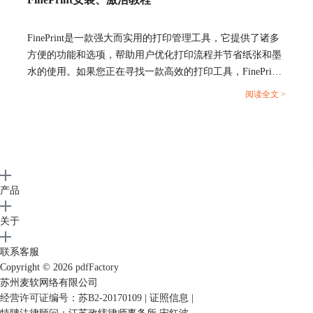
FinePrint是一款强大而实用的打印管理工具，它提供了诸多
图6：水印
方便的功能和选项，帮助用户优化打印流程并节省纸张和墨
对于部分加在主要内容以外的空白边缘处的水印，
水的使用。如果您正在寻找一款高效的打印工具，FinePrint
我们可以采用裁切的方式将其去除。如下图位置处
无疑是一个值得考虑的选择。本文将为您提供详细的
阅读全文 >
的水印。或者你也可以把PDF导出为一张张图片
FinePrint安装和激活教程，让您轻松开始使用这款优秀的软
后，用PS一张一张去水印，前提当然是你PS技术够
件。...
好，自然这个办法花费时间肯定多。
产品
关于
联系客服
Copyright © 2026
pdfFactory
图7：水印
苏州麦软网络有限公司
经营许可证编号：苏B2-20170109
|
证照信息
|
由于上述操作应用场景少，且操作复杂，需要使用