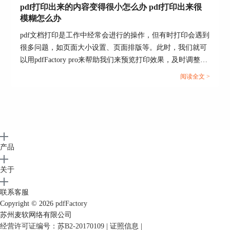
pdf打印出来的内容变得很小怎么办 pdf打印出来很
模糊怎么办
pdf文档打印是工作中经常会进行的操作，但有时打印会遇到
图7：设置水印界面
很多问题，如页面大小设置、页面排版等。此时，我们就可
选中“范本”，选中“水印”，于“水印”输入框位置再
以用pdfFactory pro来帮助我们来预览打印效果，及时调整页
次输入“范本”，单击应用，pdfFactory专业版“预
面以达到更好的效果。接下来，就来分享一下pdf打印出来的
阅读全文 >
览”窗内文件会增加银灰色“范本”字样。
内容变得很小怎么办，pdf打印出来很模糊怎么办。...
产品
关于
联系客服
图8：暗度与角度设置界面
Copyright © 2026
pdfFactory
图8中暗度的设置为“范本”显示时颜色的深浅度，
苏州麦软网络有限公司
最大数值为“100”，颜色较深。最小值为“0”，将不
经营许可证编号：苏B2-20170109
|
证照信息
|