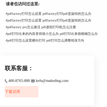
首先，将《子女抚养协议书》打开，通过办公软
读者也访问过这里:
件“文件——打印”路径启动打印设置弹窗，在打印
设置弹窗“打印机”下拉框内选择“pdfFactory”，单
#
pdffactory打印怎么设置 pdffactory打印pdf是旋转的怎么办
击“确定”。
#
pdffactory打印怎么设置 pdffactory打印pdf是旋转的怎么办
二、勾选“页面标记”
#
pdffactory pro怎么激活 pdf虚拟打印机怎么注册
#
pdf打印出来的内容变得很小怎么办 pdf打印出来很模糊怎么办
#
pdf打印怎么设置横向打印 pdf打印怎么调整纸张方向
联系客服：
图3：勾选“页面标记”界面
400-8765-888
kefu@makeding.com
打开pdfFactory专业版工作台，勾选左侧“任务”下
下载试用
方“页面标记”，可直接选择下拉框内标签。此处下
拉框内，并没有图1中“范本”标签，需要自己制
作。