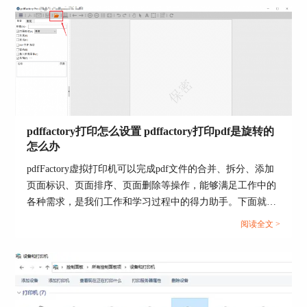
能。
在安全加密选项面板中，用户同样可以对PDF文件
设置密码。
pdffactory打印怎么设置 pdffactory打印pdf是旋转的
怎么办
pdfFactory虚拟打印机可以完成pdf文件的合并、拆分、添加
页面标识、页面排序、页面删除等操作，能够满足工作中的
各种需求，是我们工作和学习过程中的得力助手。下面就来
图4：安全加密中启用PDF密码
介绍一下pdffactory打印怎么设置，pdffactory打印pdf是旋转
阅读全文 >
除了设置密码外，安全加密选项面板中还包含了以
的怎么办的相关内容。...
下PDF加密功能：
1. 不能从文档中复制文本和图片，顾名思义，就是
不让其他用户对文档中的文本与图片进行复制，保
护作者的著作权。