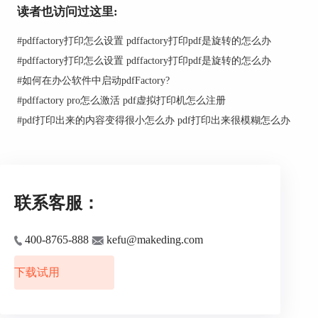
读者也访问过这里:
#
pdffactory打印怎么设置 pdffactory打印pdf是旋转的怎么办
#
pdffactory打印怎么设置 pdffactory打印pdf是旋转的怎么办
#
如何在办公软件中启动pdfFactory?
#
pdffactory pro怎么激活 pdf虚拟打印机怎么注册
#
pdf打印出来的内容变得很小怎么办 pdf打印出来很模糊怎么办
图2：任务面板启用PDF加密
联系客服：
二、安全加密功能中启用PDF加密
用户如果希望使用其他PDF加密功能时，可以打开
400-8765-888
kefu@makeding.com
安全加密功能面板来进一步提高PDF文件的安全
性。
下载试用
如图3所示，打开pdfFactory专业版左上角的侧边
栏，并选择其中的“安全加密”选项。