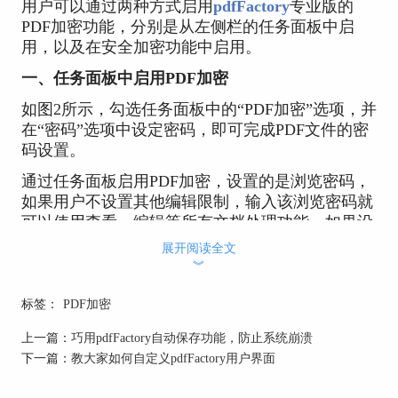
用户可以通过两种方式启用
pdfFactory
专业版的
PDF加密功能，分别是从左侧栏的任务面板中启
用，以及在安全加密功能中启用。
一、任务面板中启用PDF加密
如图2所示，勾选任务面板中的“PDF加密”选项，并
在“密码”选项中设定密码，即可完成PDF文件的密
码设置。
通过任务面板启用PDF加密，设置的是浏览密码，
如果用户不设置其他编辑限制，输入该浏览密码就
可以使用查看、编辑等所有文档处理功能。如果设
置了其他如禁止打印、复制等功能，输入该浏览密
展开阅读全文
码就仅能开启查看功能。
︾
好处在于其便捷性，适合时间比较紧迫的情况使
标签：
PDF加密
用；但其缺点是仅能通过设置密码的方式保护文
件。
上一篇：
巧用pdfFactory自动保存功能，防止系统崩溃
下一篇：
教大家如何自定义pdfFactory用户界面