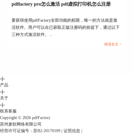
pdffactory pro怎么激活 pdf虚拟打印机怎么注册
pdfFactory专业版的PDF加密功能，能很好地提高
PDF文件的安全性，对于一些重要文件的分享具有
相当积极的作用。点击
pdfFactory教程
获取更多实
要获得使用pdfFactory全部功能的权限，唯一的方法就是激
用的软件使用技巧。
活软件。用户可以在已获取正版注册码的前提下，通过以下
三种方式激活软件。...
阅读全文 >
产品
关于
联系客服
Copyright © 2026
pdfFactory
苏州麦软网络有限公司
经营许可证编号：苏B2-20170109
|
证照信息
|